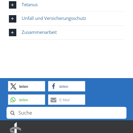
Tetanus
Unfall und Versicherungsschutz
Zusammenarbeit
teilen
teilen
teilen
E-Mail
Search
for: